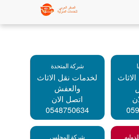
شركة المتحدة
لاثاث
لخدمات نقل الاثاث
والعفش
ن
اتصل الان
0548750634
05
دوليه
شركة المجلس