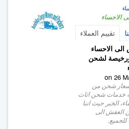
اء
ى الاحساء
ا
تقييم العملاء
الى الاحساء
ورخيصة لشحن
26 M
اسعار شحن من
كة خدمات شحن اثاث
ء، الخبر حيث اننا
 العفش الى
للجميع.