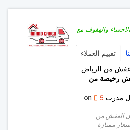
لاحساء والهفوف مع
ا
تقييم العملاء
فش من الرياض
فش رخيصة من
مل مدرب
5
on
قل العفش من
سعار ممتازة