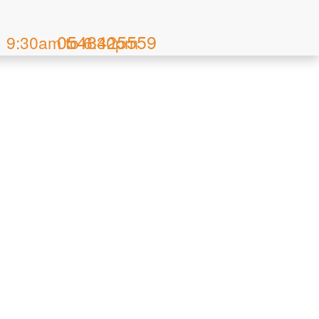
Skip
to
0548425559
9:30am to 6:30pm
main
content