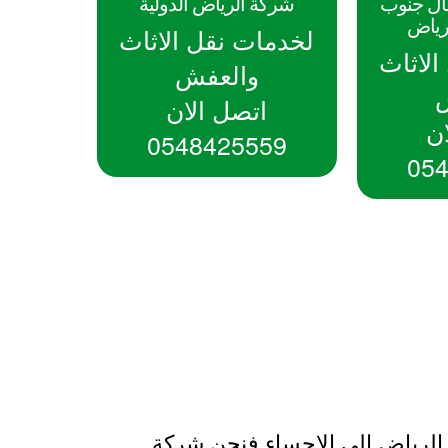
ال جنوب
شركة الرياض الدولية
رياض
لخدمات نقل الاثاث
لاثاث
والعفش
اتصل الان
ن
0548425559
05
رياض الى الاحساء فنحن شركة