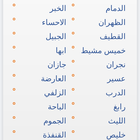
الدمام
الخبر
الظهران
الاحساء
القطيف
الجبيل
خميس مشيط
ابها
نجران
جازان
عسير
العارضة
الدرب
الزلفي
رابغ
الباحة
الليث
الجموم
خليص
القنفذة