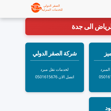
لرياض الى جدة
يز
شركة الصقر الدولي
لمبرد
لخدمات نقل مبرد
اتصل الان 0501615676
ود