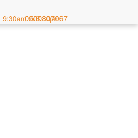
Skip
to
0500807067
9:30am to 6:30pm
main
content