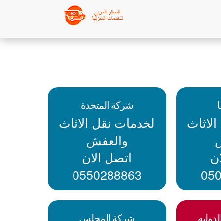
شركة المتحدة
لاثاث
لخدمات نقل الاثاث
والعفش
ن
اتصل الان
0550288863
05
دوليه
شركة المجلس