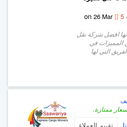
on
5
26 Mar
أنها افضل شركة نقل
 المميزات في
فريق التي لها
يف
عار ممتازة.
ا
تقييم العملاء