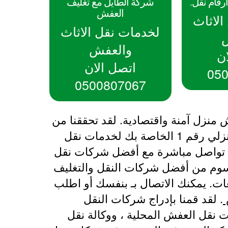
رقام نقل.
شركة الطايل مع تغليف
العفش
لاثاث
لخدمات نقل الاثاث
والعفش
ن
اتصل الان
05
0500807067
زل آمنة واقتصادية. لقد تحققنا من
في الرس ، الذين سيقدمون خدمات النقل المنزلي رقم 1 الخاصة بك لخدمات نقل
. تواصل مباشرة مع أفضل شركات نقل
سوم من أفضل شركات النقل والتغليف
ات. يمكنك الاتصال بـ بنفسك أو اطلب
. لقد قمنا بإدراج شركات النقل
نقل العفش المحلية ، ووكالة نقل